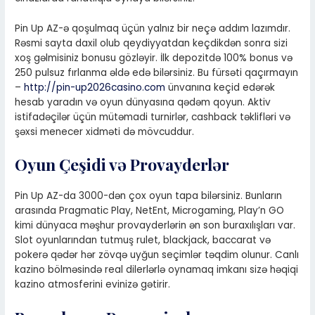
Pin Up AZ-ə qoşulmaq üçün yalnız bir neçə addım lazımdır.
Rəsmi sayta daxil olub qeydiyyatdan keçdikdən sonra sizi
xoş gəlmisiniz bonusu gözləyir. İlk depozitdə 100% bonus və
250 pulsuz fırlanma əldə edə bilərsiniz. Bu fürsəti qaçırmayın
–
http://pin-up2026casino.com
ünvanına keçid edərək
hesab yaradın və oyun dünyasına qədəm qoyun. Aktiv
istifadəçilər üçün mütəmadi turnirlər, cashback təklifləri və
şəxsi menecer xidməti də mövcuddur.
Oyun Çeşidi və Provayderlər
Pin Up AZ-da 3000-dən çox oyun tapa bilərsiniz. Bunların
arasında Pragmatic Play, NetEnt, Microgaming, Play’n GO
kimi dünyaca məşhur provayderlərin ən son buraxılışları var.
Slot oyunlarından tutmuş rulet, blackjack, baccarat və
pokerə qədər hər zövqə uyğun seçimlər təqdim olunur. Canlı
kazino bölməsində real dilerlərlə oynamaq imkanı sizə həqiqi
kazino atmosferini evinizə gətirir.