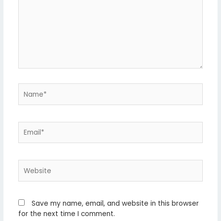
Name*
Email*
Website
Save my name, email, and website in this browser
for the next time I comment.