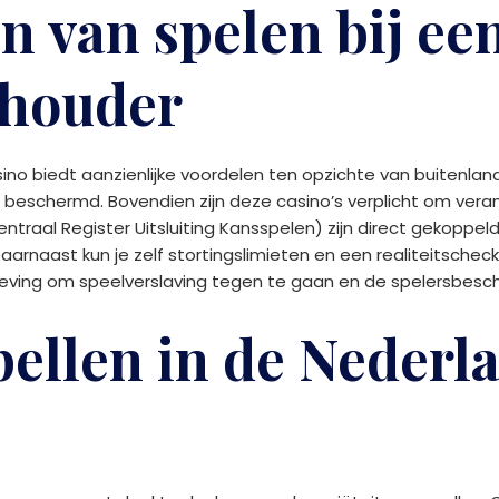
n van spelen bij ee
houder
sino biedt aanzienlijke voordelen ten opzichte van buitenla
 beschermd. Bovendien zijn deze casino’s verplicht om ver
ntraal Register Uitsluiting Kansspelen) zijn direct gekoppel
aarnaast kun je zelf stortingslimieten en een realiteitscheck i
ving om speelverslaving tegen te gaan en de spelersbesc
pellen in de Nederl