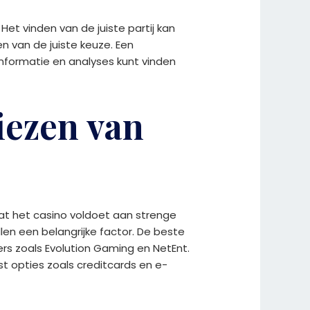
et vinden van de juiste partij kan
en van de juiste keuze. Een
 informatie en analyses kunt vinden
kiezen van
dat het casino voldoet aan strenge
llen een belangrijke factor. De beste
rs zoals Evolution Gaming en NetEnt.
t opties zoals creditcards en e-