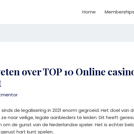
Home
Membership
weten over TOP 10 Online casin
t
tmentor
s sinds de legalisering in 2021 enorm gegroeid. Het doel va
 naar veilige, legale aanbieders te leiden. Dit heeft gere
den om de gunst van de Nederlandse speler. Het is echter b
 gerust hart kunt spelen.