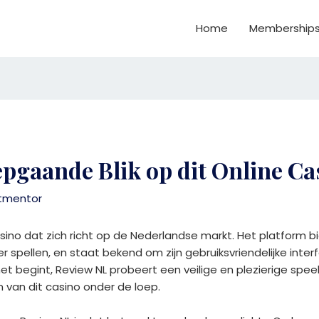
Home
Membership
epgaande Blik op dit Online Ca
tmentor
ino dat zich richt op de Nederlandse markt. Het platform b
r spellen, en staat bekend om zijn gebruiksvriendelijke interf
 begint, Review NL probeert een veilige en plezierige speelo
van dit casino onder de loep.