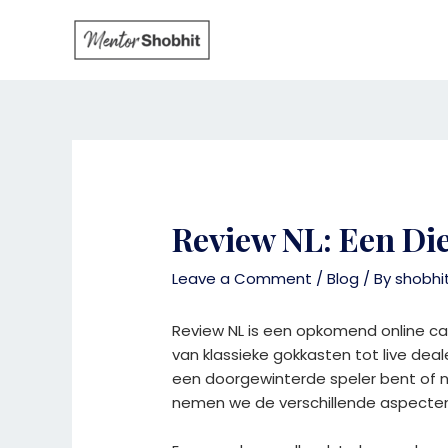
Skip
to
content
Post
navigation
Review NL: Een Di
Leave a Comment
/
Blog
/ By
shobhi
Review NL is een opkomend online cas
van klassieke gokkasten tot live deale
een doorgewinterde speler bent of net
nemen we de verschillende aspecten 