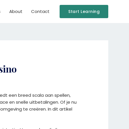
s
About
Contact
Start Learning
sino
iedt een breed scala aan spellen,
ace en snelle uitbetalingen. Of je nu
mgeving te creëren. In dit artikel