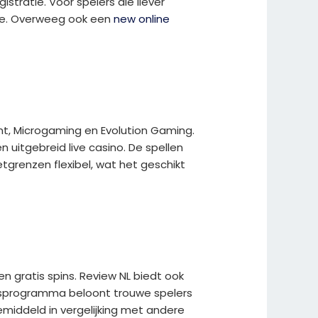
stratie. Voor spelers die liever
tie. Overweeg ook een
new online
nt, Microgaming en Evolution Gaming.
 uitgebreid live casino. De spellen
etgrenzen flexibel, wat het geschikt
 gratis spins. Review NL biedt ook
itsprogramma beloont trouwe spelers
emiddeld in vergelijking met andere