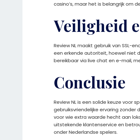
casino’s, maar het is belangrijk om
Veiligheid 
Review NL maakt gebruik van SSL-enc
een erkende autoriteit, hoewel niet d
bereikbaar via live chat en e-mail, 
Conclusie
Review NL is een solide keuze voor s
gebruiksvriendelijke ervaring zonder
voor wie extra waarde hecht aan lok
uitstekende klantenservice en betro
onder Nederlandse spelers.