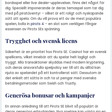
bordsspel eller live dealer-upplevelser, finns det något för
dig. Speciellt imponerande är deras temaspel som tar dig
med på piratäventyr – vilket är ett roligt och nyskapande
sätt att spela. Om du vill prova ett av de mest populära
spelen, kolla in
pirots 4
– en slot som verkligen fångar
essensen av Pirots SEs spänning.
Trygghet och svensk licens
Säkerhet är en prioritet hos Pirots SE. Casinot har en svensk
spellicens, vilket innebär att du spelar helt lagligt och
tryggt. Alla transaktioner skyddas med modern kryptering,
och deras ansvarsfulla spelpolicy ser till att du alltid kan
njuta av spelandet på ett kontrollerat sätt. Dessutom är
det enkelt att sätta in och ta ut pengar med svenska
betalningsmetoder som Swish och Trustly.
Generösa bonusar och kampanjer
En annan anledning till att Pirots SE blivit så populärt är
deras generösa erbjudanden. Nya spelare kan vänta sig en