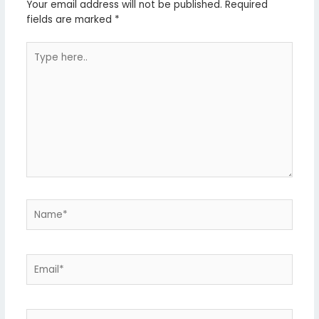
Your email address will not be published.
Required
fields are marked
*
Type
here..
Name*
Email*
Website