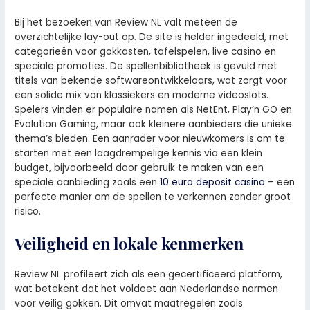
Bij het bezoeken van Review NL valt meteen de
overzichtelijke lay-out op. De site is helder ingedeeld, met
categorieën voor gokkasten, tafelspelen, live casino en
speciale promoties. De spellenbibliotheek is gevuld met
titels van bekende softwareontwikkelaars, wat zorgt voor
een solide mix van klassiekers en moderne videoslots.
Spelers vinden er populaire namen als NetEnt, Play’n GO en
Evolution Gaming, maar ook kleinere aanbieders die unieke
thema’s bieden. Een aanrader voor nieuwkomers is om te
starten met een laagdrempelige kennis via een klein
budget, bijvoorbeeld door gebruik te maken van een
speciale aanbieding zoals een
10 euro deposit casino
– een
perfecte manier om de spellen te verkennen zonder groot
risico.
Veiligheid en lokale kenmerken
Review NL profileert zich als een gecertificeerd platform,
wat betekent dat het voldoet aan Nederlandse normen
voor veilig gokken. Dit omvat maatregelen zoals