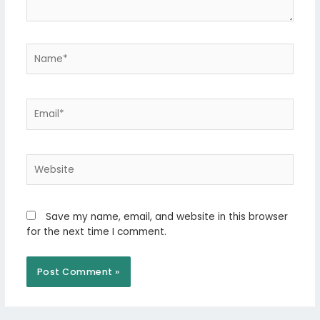
Name*
Email*
Website
Save my name, email, and website in this browser
for the next time I comment.