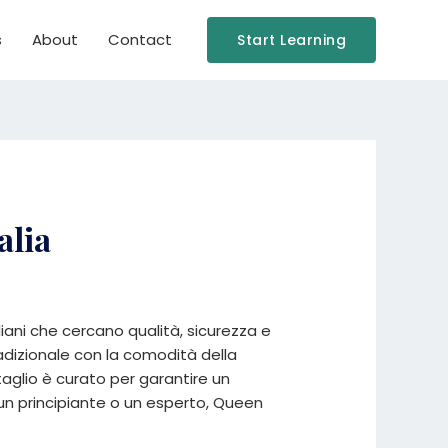
s
About
Contact
Start Learning
alia
iani che cercano qualità, sicurezza e
adizionale con la comodità della
taglio è curato per garantire un
un principiante o un esperto, Queen