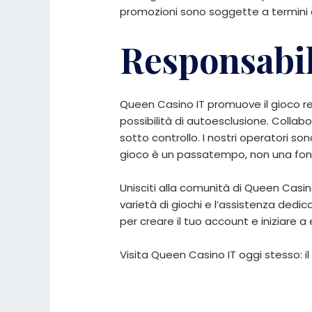
promozioni sono soggette a termini ch
Responsabil
Queen Casino IT promuove il gioco res
possibilità di autoesclusione. Colla
sotto controllo. I nostri operatori s
gioco è un passatempo, non una font
Unisciti alla comunità di Queen Casino
varietà di giochi e l’assistenza dedic
per creare il tuo account e iniziare a
Visita Queen Casino IT oggi stesso: il