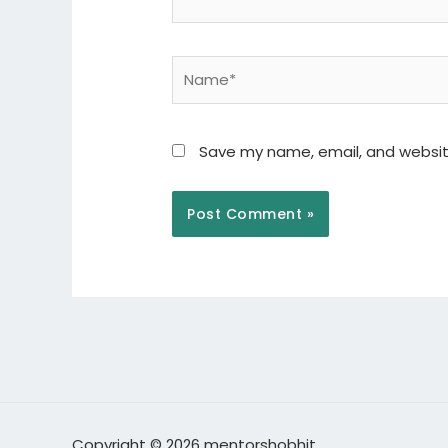
Name*
Save my name, email, and website
Copyright © 2026 mentorshobhit