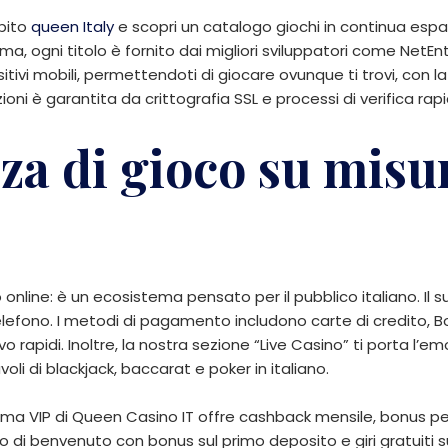
ubito
queen Italy
e scopri un catalogo giochi in continua espan
ma, ogni titolo è fornito dai migliori sviluppatori come NetEn
ivi mobili, permettendoti di giocare ovunque ti trovi, con la
ioni è garantita da crittografia SSL e processi di verifica rapi
za di gioco su misu
nline: è un ecosistema pensato per il pubblico italiano. Il sup
telefono. I metodi di pagamento includono carte di credito, Bon
vo rapidi. Inoltre, la nostra sezione “Live Casino” ti porta l’
oli di blackjack, baccarat e poker in italiano.
a VIP di Queen Casino IT offre cashback mensile, bonus persona
 di benvenuto con bonus sul primo deposito e giri gratuiti su