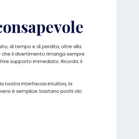
 consapevole
o, di tempo e di perdita, oltre alla
re che il divertimento rimanga sempre
frire supporto immediato. Ricorda: il
 nostra interfaccia intuitiva, la
iversi è semplice: bastano pochi clic