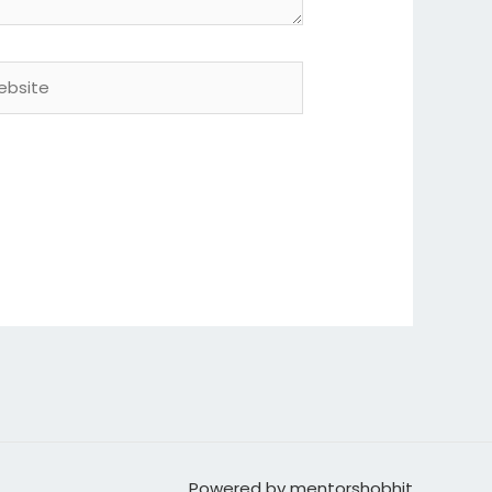
site
Powered by mentorshobhit