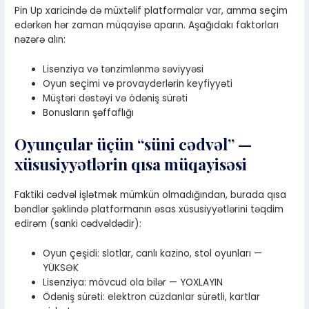
Pin Up xaricində də müxtəlif platformalar var, amma seçim
edərkən hər zaman müqayisə aparın. Aşağıdakı faktorları
nəzərə alın:
Lisenziya və tənzimlənmə səviyyəsi
Oyun seçimi və provayderlərin keyfiyyəti
Müştəri dəstəyi və ödəniş sürəti
Bonusların şəffaflığı
Oyunçular üçün “süni cədvəl” —
xüsusiyyətlərin qısa müqayisəsi
Faktiki cədvəl işlətmək mümkün olmadığından, burada qısa
bəndlər şəklində platformanın əsas xüsusiyyətlərini təqdim
edirəm (sanki cədvəldədir):
Oyun çeşidi: slotlar, canlı kazino, stol oyunları —
YÜKSƏK
Lisenziya: mövcud ola bilər — YOXLAYIN
Ödəniş sürəti: elektron cüzdanlar sürətli, kartlar