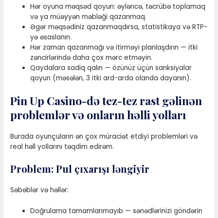
Hər oyuna məqsəd qoyun: əyləncə, təcrübə toplamaq
və ya müəyyən məbləği qazanmaq.
Əgər məqsədiniz qazanmaqdırsa, statistikaya və RTP-
yə əsaslanın.
Hər zaman qazanmağı və itirməyi planlaşdırın — itki
zəncirlərində daha çox mərc etməyin.
Qaydalara sadiq qalın — özünüz üçün sanksiyalar
qoyun (məsələn, 3 itki ard-arda olanda dayanın).
Pin Up Casino-də tez-tez rast gəlinən
problemlər və onların həlli yolları
Burada oyunçuların ən çox müraciət etdiyi problemləri və
real həll yollarını təqdim edirəm.
Problem: Pul çıxarışı ləngiyir
Səbəblər və həllər:
Doğrulama tamamlanmayıb — sənədlərinizi göndərin