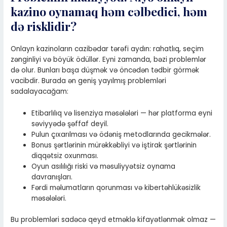
kazino oynamaq həm cəlbedici, həm
də risklidir?
Onlayn kazinoların cazibədar tərəfi aydın: rahatlıq, seçim
zənginliyi və böyük ödüllər. Eyni zamanda, bəzi problemlər
də olur. Bunları başa düşmək və öncədən tədbir görmək
vacibdir. Burada ən geniş yayılmış problemləri
sadalayacağam:
Etibarlılıq və lisenziya məsələləri — hər platforma eyni
səviyyədə şəffaf deyil.
Pulun çıxarılması və ödəniş metodlarında gecikmələr.
Bonus şərtlərinin mürəkkəbliyi və iştirak şərtlərinin
diqqətsiz oxunması.
Oyun asılılığı riski və məsuliyyətsiz oynama
davranışları.
Fərdi məlumatların qorunması və kibertəhlükəsizlik
məsələləri.
Bu problemləri sadəcə qeyd etməklə kifayətlənmək olmaz —