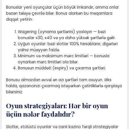
Bonuslar yeni oyunçular üçün böyük imkandır, amma onlar
bəzən tələyə çevrilə bilər. Bonus alarkən bu məqamlara
diqqət yetirin:
Wagering (oynama şərtlərini) yoxlayın — bəzi
bonuslar x30, x40 və ya daha yüksək şərtlərlə gəlir.
Uyğun oyunlar: bəzi slotlar 100% hesablanır, digərləri
yalnız müəyyən faizlə.
Minimum və maksimum mərc limitləri — bonusla
oynarkən mərc limitləri ola bilər.
Bonusun müddəti (expiry) və çıxarma şərtləri.
Bonusu almazdan əvvəl ən azı şərtləri tam oxuyun. Əks
halda, qazancınızı çıxarmaq istəyərkən çətinliklərlə qarşılaşa
bilərsiniz.
Oyun strategiyaları: Hər bir oyun
üçün nələr faydalıdır?
Slotlar, stolüstü oyunlar və canlı kazino fərqli strategiyalar