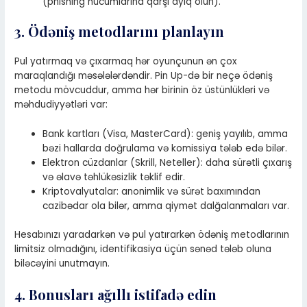
(phishing hücumlarına qarşı ayıq olun).
3. Ödəniş metodlarını planlayın
Pul yatırmaq və çıxarmaq hər oyunçunun ən çox
maraqlandığı məsələlərdəndir. Pin Up-də bir neçə ödəniş
metodu mövcuddur, amma hər birinin öz üstünlükləri və
məhdudiyyətləri var:
Bank kartları (Visa, MasterCard): geniş yayılıb, amma
bəzi hallarda doğrulama və komissiya tələb edə bilər.
Elektron cüzdanlar (Skrill, Neteller): daha sürətli çıxarış
və əlavə təhlükəsizlik təklif edir.
Kriptovalyutalar: anonimlik və sürət baxımından
cazibədar ola bilər, amma qiymət dalğalanmaları var.
Hesabınızı yaradarkən və pul yatırarkən ödəniş metodlarının
limitsiz olmadığını, identifikasiya üçün sənəd tələb oluna
biləcəyini unutmayın.
4. Bonusları ağıllı istifadə edin