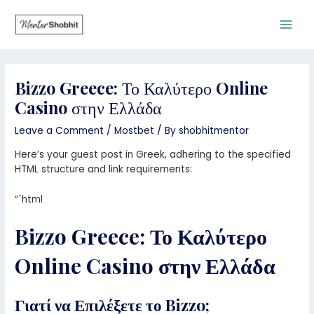
Skip
Main
to
Men
content
Post
navigation
Bizzo Greece: Το Καλύτερο Online
Casino στην Ελλάδα
Leave a Comment
/
Mostbet
/ By
shobhitmentor
Here’s your guest post in Greek, adhering to the specified
HTML structure and link requirements:
“`html
Bizzo Greece: Το Καλύτερο
Online Casino στην Ελλάδα
Γιατί να Επιλέξετε το Bizzo;