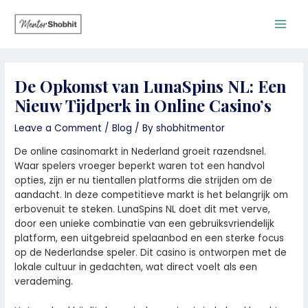
Skip
Main
to
Men
content
Post
navigation
De Opkomst van LunaSpins NL: Een
Nieuw Tijdperk in Online Casino’s
Leave a Comment
/
Blog
/ By
shobhitmentor
De online casinomarkt in Nederland groeit razendsnel.
Waar spelers vroeger beperkt waren tot een handvol
opties, zijn er nu tientallen platforms die strijden om de
aandacht. In deze competitieve markt is het belangrijk om
erbovenuit te steken. LunaSpins NL doet dit met verve,
door een unieke combinatie van een gebruiksvriendelijk
platform, een uitgebreid spelaanbod en een sterke focus
op de Nederlandse speler. Dit casino is ontworpen met de
lokale cultuur in gedachten, wat direct voelt als een
verademing.