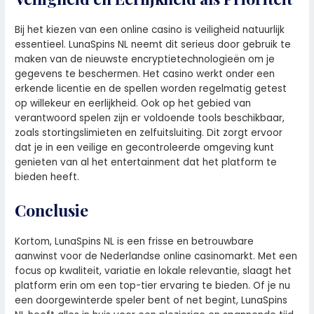
Bij het kiezen van een online casino is veiligheid natuurlijk
essentieel. LunaSpins NL neemt dit serieus door gebruik te
maken van de nieuwste encryptietechnologieën om je
gegevens te beschermen. Het casino werkt onder een
erkende licentie en de spellen worden regelmatig getest
op willekeur en eerlijkheid. Ook op het gebied van
verantwoord spelen zijn er voldoende tools beschikbaar,
zoals stortingslimieten en zelfuitsluiting. Dit zorgt ervoor
dat je in een veilige en gecontroleerde omgeving kunt
genieten van al het entertainment dat het platform te
bieden heeft.
Conclusie
Kortom, LunaSpins NL is een frisse en betrouwbare
aanwinst voor de Nederlandse online casinomarkt. Met een
focus op kwaliteit, variatie en lokale relevantie, slaagt het
platform erin om een top-tier ervaring te bieden. Of je nu
een doorgewinterde speler bent of net begint, LunaSpins