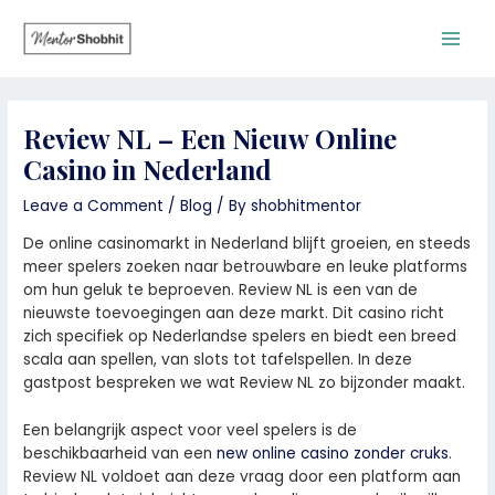
Skip
Main
to
Men
content
Post
navigation
Review NL – Een Nieuw Online
Casino in Nederland
Leave a Comment
/
Blog
/ By
shobhitmentor
De online casinomarkt in Nederland blijft groeien, en steeds
meer spelers zoeken naar betrouwbare en leuke platforms
om hun geluk te beproeven. Review NL is een van de
nieuwste toevoegingen aan deze markt. Dit casino richt
zich specifiek op Nederlandse spelers en biedt een breed
scala aan spellen, van slots tot tafelspellen. In deze
gastpost bespreken we wat Review NL zo bijzonder maakt.
Een belangrijk aspect voor veel spelers is de
beschikbaarheid van een
new online casino zonder cruks
.
Review NL voldoet aan deze vraag door een platform aan