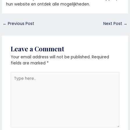
hun website en ontdek alle mogelijkheden.
←
Previous Post
Next Post
→
Leave a Comment
Your email address will not be published.
Required
fields are marked
*
Type
here..