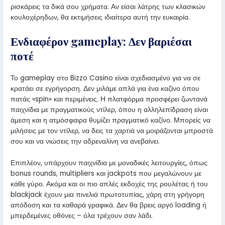
ρισκάρεις τα δικά σου χρήματα. Αν είσαι λάτρης των κλασικών
κουλοχέρηδων, θα εκτιμήσεις ιδιαίτερα αυτή την ευκαιρία.
Ενδιαφέρον gameplay: Δεν βαριέσαι
ποτέ
Το gameplay στο Bizzo Casino είναι σχεδιασμένο για να σε
κρατάει σε εγρήγορση. Δεν μιλάμε απλά για ένα καζίνο όπου
πατάς «spin» και περιμένεις. Η πλατφόρμα προσφέρει ζωντανά
παιχνίδια με πραγματικούς ντίλερ, όπου η αλληλεπίδραση είναι
άμεση και η ατμόσφαιρα θυμίζει πραγματικό καζίνο. Μπορείς να
μιλήσεις με τον ντίλερ, να δεις τα χαρτιά να μοιράζονται μπροστά
σου και να νιώσεις την αδρεναλίνη να ανεβαίνει.
Επιπλέον, υπάρχουν παιχνίδια με μοναδικές λειτουργίες, όπως
bonus rounds, multipliers και jackpots που μεγαλώνουν με
κάθε γύρο. Ακόμα και οι πιο απλές εκδοχές της ρουλέτας ή του
blackjack έχουν μια πινελιά πρωτοτυπίας, χάρη στη γρήγορη
απόδοση και τα καθαρά γραφικά. Δεν θα βρεις αργό loading ή
μπερδεμένες οθόνες – όλα τρέχουν σαν λάδι.