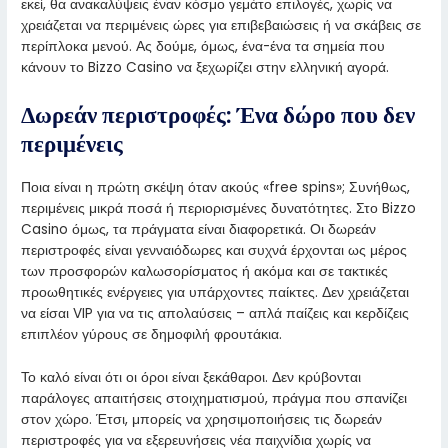
εκεί, θα ανακαλύψεις έναν κόσμο γεμάτο επιλογές, χωρίς να
χρειάζεται να περιμένεις ώρες για επιβεβαιώσεις ή να σκάβεις σε
περίπλοκα μενού. Ας δούμε, όμως, ένα-ένα τα σημεία που
κάνουν το Bizzo Casino να ξεχωρίζει στην ελληνική αγορά.
Δωρεάν περιστροφές: Ένα δώρο που δεν
περιμένεις
Ποια είναι η πρώτη σκέψη όταν ακούς «free spins»; Συνήθως,
περιμένεις μικρά ποσά ή περιορισμένες δυνατότητες. Στο Bizzo
Casino όμως, τα πράγματα είναι διαφορετικά. Οι δωρεάν
περιστροφές είναι γενναιόδωρες και συχνά έρχονται ως μέρος
των προσφορών καλωσορίσματος ή ακόμα και σε τακτικές
προωθητικές ενέργειες για υπάρχοντες παίκτες. Δεν χρειάζεται
να είσαι VIP για να τις απολαύσεις – απλά παίζεις και κερδίζεις
επιπλέον γύρους σε δημοφιλή φρουτάκια.
Το καλό είναι ότι οι όροι είναι ξεκάθαροι. Δεν κρύβονται
παράλογες απαιτήσεις στοιχηματισμού, πράγμα που σπανίζει
στον χώρο. Έτσι, μπορείς να χρησιμοποιήσεις τις δωρεάν
περιστροφές για να εξερευνήσεις νέα παιχνίδια χωρίς να