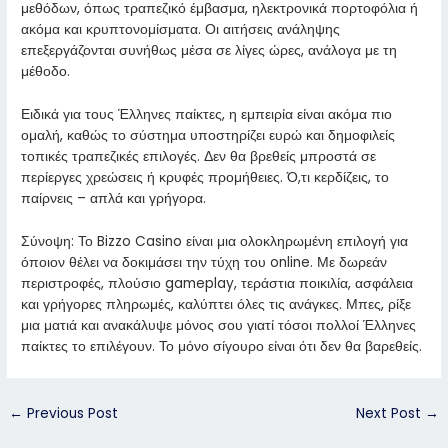
μεθόδων, όπως τραπεζικό έμβασμα, ηλεκτρονικά πορτοφόλια ή
ακόμα και κρυπτονομίσματα. Οι αιτήσεις ανάληψης
επεξεργάζονται συνήθως μέσα σε λίγες ώρες, ανάλογα με τη
μέθοδο.
Ειδικά για τους Έλληνες παίκτες, η εμπειρία είναι ακόμα πιο
ομαλή, καθώς το σύστημα υποστηρίζει ευρώ και δημοφιλείς
τοπικές τραπεζικές επιλογές. Δεν θα βρεθείς μπροστά σε
περίεργες χρεώσεις ή κρυφές προμήθειες. Ό,τι κερδίζεις, το
παίρνεις – απλά και γρήγορα.
Σύνοψη: Το Bizzo Casino είναι μια ολοκληρωμένη επιλογή για
όποιον θέλει να δοκιμάσει την τύχη του online. Με δωρεάν
περιστροφές, πλούσιο gameplay, τεράστια ποικιλία, ασφάλεια
και γρήγορες πληρωμές, καλύπτει όλες τις ανάγκες. Μπες, ρίξε
μια ματιά και ανακάλυψε μόνος σου γιατί τόσοι πολλοί Έλληνες
παίκτες το επιλέγουν. Το μόνο σίγουρο είναι ότι δεν θα βαρεθείς.
←
Previous Post
Next Post
→