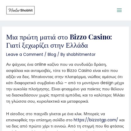
Skip
Main
to
Men
content
Post
navigation
Μια πρώτη ματιά στο Bizzo Casino:
Γιατί ξεχωρίζει στην Ελλάδα
Leave a Comment
/
Blog
/ By
shobhitmentor
Αν ψάχνεις ένα online καζίνο που να συνδυάζει δράση,
ασφάλεια και ανταμοιβές, τότε το Bizzo Casino είναι κάτι που
αξίζει να δεις. Μπαίνοντας στην πλατφόρμα, νιώθεις αμέσως ότι
κάτι διαφορετικό συμβαίνει εδώ – από το μοντέρνο design μέχρι
την ευκολία πλοήγησης. Είναι φτιαγμένο για παίκτες που θέλουν
να διασκεδάσουν χωρίς περιττά εμπόδια, και το καλύτερο; Μιλάει
τη γλώσσα σου, κυριολεκτικά και μεταφορικά.
Η είσοδος στο παιχνίδι γίνεται με ένα κλικ. Μπορείς να
επισκεφθείς την επίσημη σελίδα στο
https://bizzotgp.com/
και
να δεις από πρώτο χέρι τι εννοώ. Από τη στιγμή που θα φτάσεις