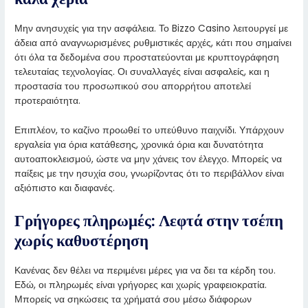
Μην ανησυχείς για την ασφάλεια. Το Bizzo Casino λειτουργεί με
άδεια από αναγνωρισμένες ρυθμιστικές αρχές, κάτι που σημαίνει
ότι όλα τα δεδομένα σου προστατεύονται με κρυπτογράφηση
τελευταίας τεχνολογίας. Οι συναλλαγές είναι ασφαλείς, και η
προστασία του προσωπικού σου απορρήτου αποτελεί
προτεραιότητα.
Επιπλέον, το καζίνο προωθεί το υπεύθυνο παιχνίδι. Υπάρχουν
εργαλεία για όρια κατάθεσης, χρονικά όρια και δυνατότητα
αυτοαποκλεισμού, ώστε να μην χάνεις τον έλεγχο. Μπορείς να
παίξεις με την ησυχία σου, γνωρίζοντας ότι το περιβάλλον είναι
αξιόπιστο και διαφανές.
Γρήγορες πληρωμές: Λεφτά στην τσέπη
χωρίς καθυστέρηση
Κανένας δεν θέλει να περιμένει μέρες για να δει τα κέρδη του.
Εδώ, οι πληρωμές είναι γρήγορες και χωρίς γραφειοκρατία.
Μπορείς να σηκώσεις τα χρήματά σου μέσω διάφορων