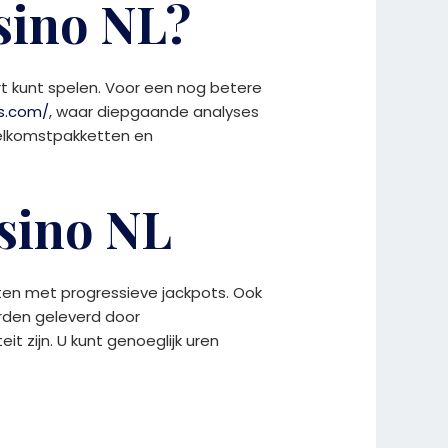
sino NL?
rt kunt spelen. Voor een nog betere
s.com/
, waar diepgaande analyses
welkomstpakketten en
asino NL
sten met progressieve jackpots. Ook
orden geleverd door
 zijn. U kunt genoeglijk uren