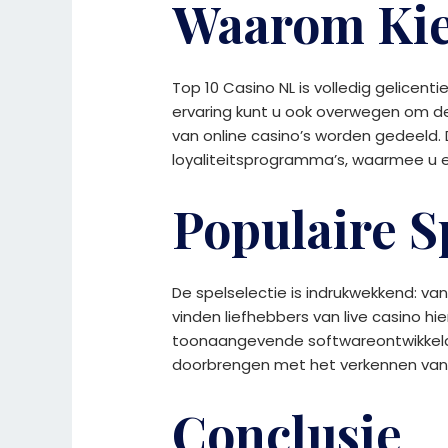
Waarom Kie
Top 10 Casino NL is volledig gelicen
ervaring kunt u ook overwegen om de 
van online casino’s worden gedeeld.
loyaliteitsprogramma’s, waarmee u ex
Populaire S
De spelselectie is indrukwekkend: va
vinden liefhebbers van live casino hi
toonaangevende softwareontwikkelaar
doorbrengen met het verkennen van 
Conclusie