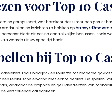
zen voor Top 10 Ca
tieerd en gereguleerd, wat betekent dat u met een gerust ha
statistieken en inzichten te bekijken op
https://d3maxstat
 Daarnaast biedt dit casino aantrekkelijke bonussen, zoals 
tra waarde uit uw speeltijd haalt.
pellen bij Top 10 C
n klassiekers zoals blackjack en roulette tot moderne gokka
er een realistische ervaring met echte dealers. De spellen w
s, waardoor de graphics en geluidseffecten van topkwaliteit
de verschillende categorieën.