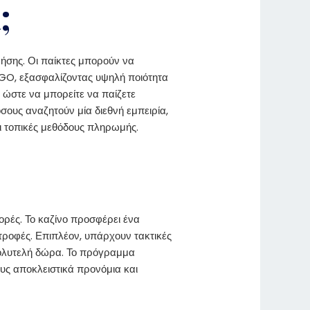
;
ρήσης. Οι παίκτες μπορούν να
 GO, εξασφαλίζοντας υψηλή ποιότητα
 ώστε να μπορείτε να παίζετε
όσους αναζητούν μία διεθνή εμπειρία,
αι τοπικές μεθόδους πληρωμής.
ορές. Το καζίνο προσφέρει ένα
ροφές. Επιπλέον, υπάρχουν τακτικές
πολυτελή δώρα. Το πρόγραμμα
υς αποκλειστικά προνόμια και