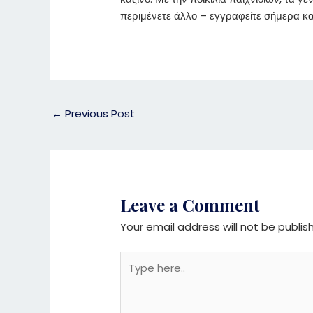
περιμένετε άλλο – εγγραφείτε σήμερα και
←
Previous Post
Leave a Comment
Your email address will not be publis
Type
here..