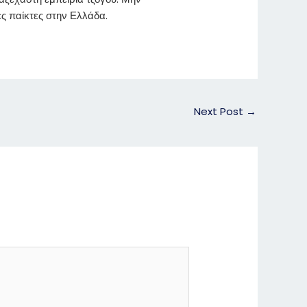
ες παίκτες στην Ελλάδα.
Next Post
→