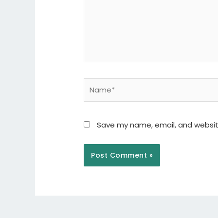
Name*
Save my name, email, and website