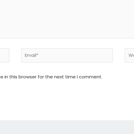
Email*
Web
 in this browser for the next time I comment.