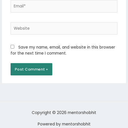
Email*
Website
Save my name, email, and website in this browser
for the next time I comment.
Copyright © 2026 mentorshobhit
Powered by mentorshobhit