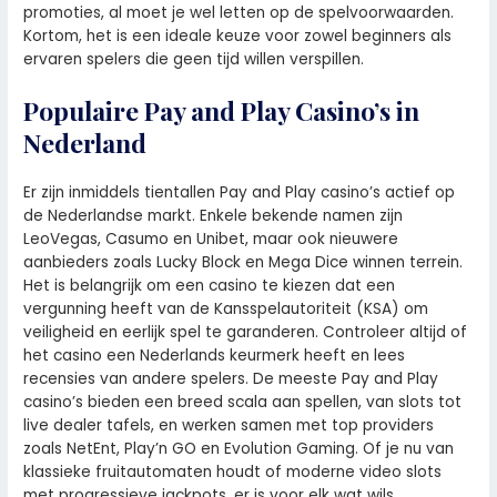
promoties, al moet je wel letten op de spelvoorwaarden.
Kortom, het is een ideale keuze voor zowel beginners als
ervaren spelers die geen tijd willen verspillen.
Populaire Pay and Play Casino’s in
Nederland
Er zijn inmiddels tientallen Pay and Play casino’s actief op
de Nederlandse markt. Enkele bekende namen zijn
LeoVegas, Casumo en Unibet, maar ook nieuwere
aanbieders zoals Lucky Block en Mega Dice winnen terrein.
Het is belangrijk om een casino te kiezen dat een
vergunning heeft van de Kansspelautoriteit (KSA) om
veiligheid en eerlijk spel te garanderen. Controleer altijd of
het casino een Nederlands keurmerk heeft en lees
recensies van andere spelers. De meeste Pay and Play
casino’s bieden een breed scala aan spellen, van slots tot
live dealer tafels, en werken samen met top providers
zoals NetEnt, Play’n GO en Evolution Gaming. Of je nu van
klassieke fruitautomaten houdt of moderne video slots
met progressieve jackpots, er is voor elk wat wils.