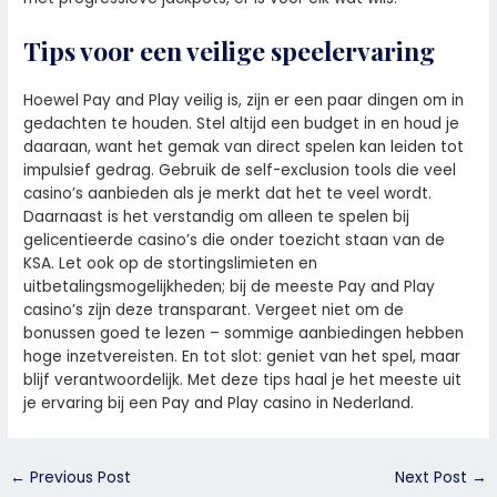
Tips voor een veilige speelervaring
Hoewel Pay and Play veilig is, zijn er een paar dingen om in
gedachten te houden. Stel altijd een budget in en houd je
daaraan, want het gemak van direct spelen kan leiden tot
impulsief gedrag. Gebruik de self-exclusion tools die veel
casino’s aanbieden als je merkt dat het te veel wordt.
Daarnaast is het verstandig om alleen te spelen bij
gelicentieerde casino’s die onder toezicht staan van de
KSA. Let ook op de stortingslimieten en
uitbetalingsmogelijkheden; bij de meeste Pay and Play
casino’s zijn deze transparant. Vergeet niet om de
bonussen goed te lezen – sommige aanbiedingen hebben
hoge inzetvereisten. En tot slot: geniet van het spel, maar
blijf verantwoordelijk. Met deze tips haal je het meeste uit
je ervaring bij een Pay and Play casino in Nederland.
←
Previous Post
Next Post
→